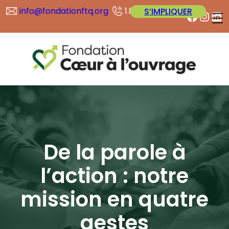
info@fondationftq.org
1.877.897.0057
S’IMPLIQUER
Facebook
Instagram
LinkedIn
De la parole à
l’action : notre
mission en quatre
gestes