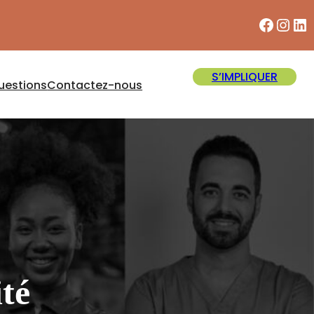
Facebook
Instagram
LinkedIn
S’IMPLIQUER
questions
Contactez-nous
ité